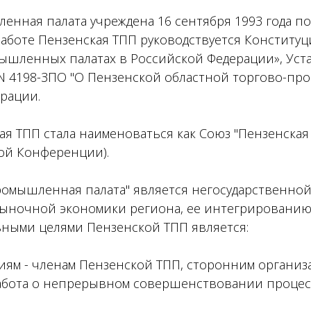
енная палата учреждена 16 сентября 1993 года п
работе Пензенская ТПП руководствуется Конститу
ышленных палатах в Российской Федерации», Уста
. N 4198-ЗПО "О Пензенской областной торгово-п
рации.
ская ТПП стала наименоваться как Союз "Пензенск
ой Конференции).
ромышленная палата" является негосударственно
ыночной экономики региона, ее интегрированию 
вными целями Пензенской ТПП является:
ям - членам Пензенской ТПП, сторонним организа
, забота о непрерывном совершенствовании проц