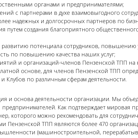
арственными органами и предпринимателями;
ний с партнерами в духе взаимовыгодного сотру
олее надежных и долгосрочных партнеров по бизн
я путем создания благоприятного общественного 
и развитию потенциала сотрудников, повышению
сть по повышению качества наших услуг;
риятий и организаций-членов Пензенской ТПП на 
 платной основе, для членов Пензенской ТПП опре
и Клубов по различным сферам деятельности.
ция и основа деятельности организации. Мы объ
 предпринимателей. Как подтверждает мировая п
нер, которого можно рекомендовать для сотрудни
ами Пензенской ТПП являются более 470 организац
мышленности (машиностроительной, перерабатыв