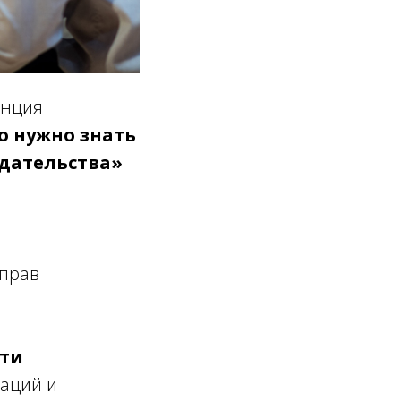
енция
о нужно знать
одательства»
прав
сти
аций и