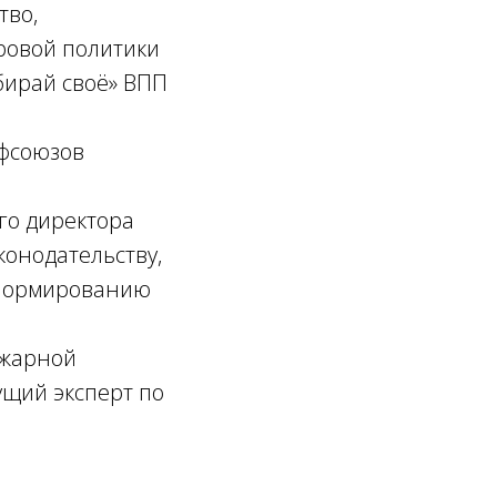
тво,
ровой политики
бирай своё» ВПП
фсоюзов
го директора
конодательству,
о нормированию
ожарной
ущий эксперт по