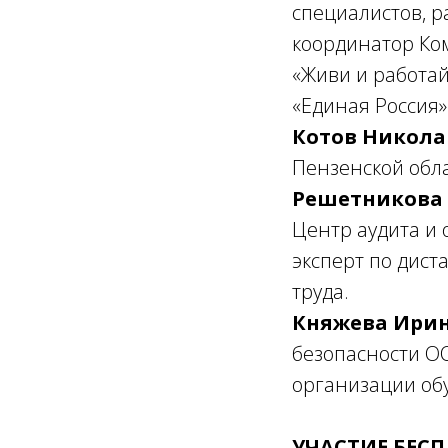
специалистов, 
координатор Ко
«Живи и работай
«Единая Россия»
Котов Никола
Пензенской обл
Решетникова 
Центр аудита и 
эксперт по дис
труда.
Княжева Ири
безопасности ОО
организации обу
УЧАСТИЕ БЕС