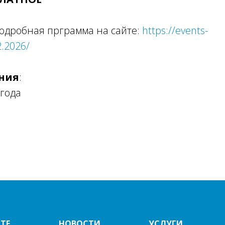
подробная прграмма на сайте:
https://events-
2.2026/
ния
:
6года
m
ТЕ
НОВОСТИ
УСЛУГИ