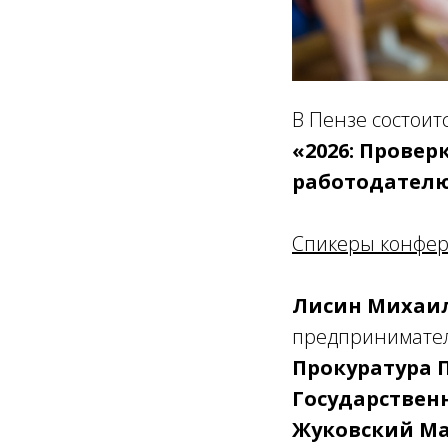
В Пензе состои
«2026: Провер
работодателю
Спикеры конфер
Лисин Михаи
предпринимател
Прокуратура 
Государствен
Жуковский Ма