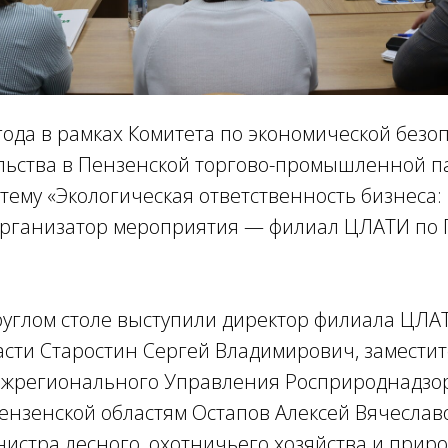
 года в рамках Комитета по экономической безо
ьства в Пензенской торгово-промышленной па
 тему «Экологическая ответственность бизнеса
Организатор мероприятия — филиал ЦЛАТИ по 
руглом столе выступили директор филиала ЦЛА
асти Старостин Сергей Владимирович, замести
ежрегионального Управления Росприроднадзо
ензенской областям Остапов Алексей Вячеслав
нистра лесного, охотничьего хозяйства и прир