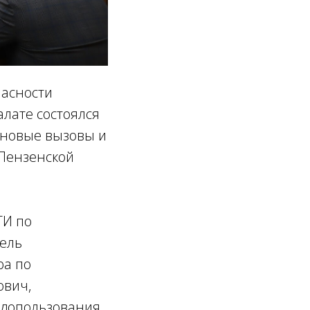
пасности
лате состоялся
: новые вызовы и
Пензенской
ТИ по
тель
ра по
ович,
одопользования