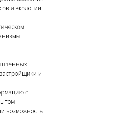
сов и экологии
гическом
ханизмы
мышленных
 застройщики и
ормацию о
пытом
ли возможность