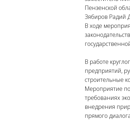
Пензенской обл
Зябиров Радий 
В ходе мероприя
законодательств
государственно
В работе кругл
предприятий, р
строительные к
Мероприятие по
требованиях эко
внедрения прир
прямого диалог