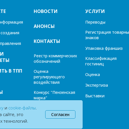
ТЕ
НОВОСТИ
УСЛУГИ
информация
Переводы
АНОНСЫ
Регистрация товарны
 создания
знаков
КОНТАКТЫ
управления
Упаковка франшиз
 И
Реестр коммерческих
Классификация
ЕТЫ
обозначений
гостиниц
ТЬ В ТПП
Оценка
Оценка
регулирующего
воздействия
Экспертиза
Ы
Конкурс "Пензенская
Выставки
марка"
ку
и
cookie-файлы
.
Газета "Диалог"
 сайте, это
Согласен
их технологий
.