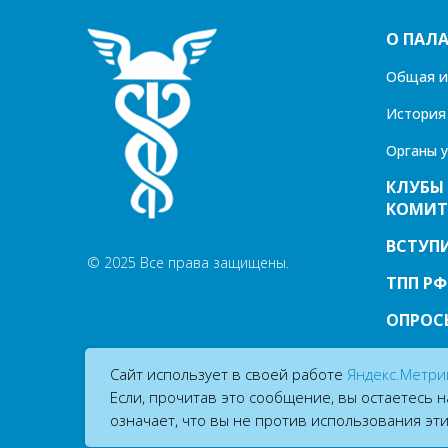
О ПАЛА
Общая 
История
Органы 
КЛУБЫ
КОМИТ
ВСТУПИ
© 2025 Все права защищены.
ТПП РФ
ОПРОС
Сайт использует в своей работе
Яндекс.Метри
Если, прочитав это сообщение, вы остаетесь на
означает, что вы не против использования эт