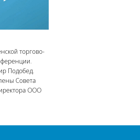
енской торгово-
нференции.
ир Подобед.
члены Совета
директора ООО