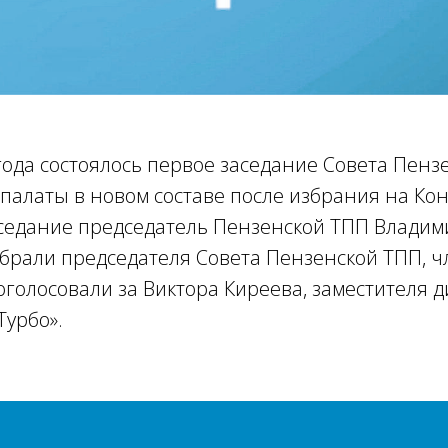
года состоялось первое заседание Совета Пенз
алаты в новом составе после избрания на Ко
аседание председатель Пензенской ТПП Владим
збрали председателя Совета Пензенской ТПП, 
голосовали за Виктора Киреева, заместителя 
Турбо».