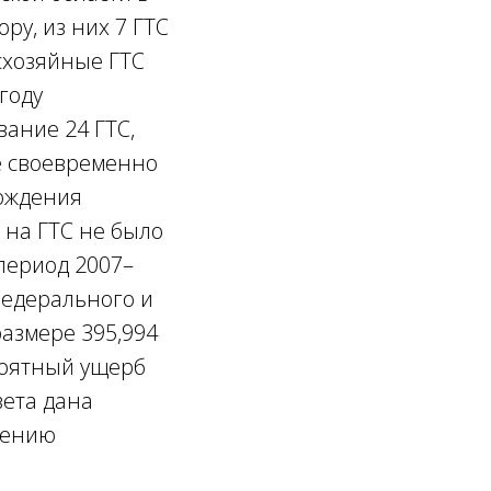
ру, из них 7 ГТС
схозяйные ГТС
году
ание 24 ГТС,
е своевременно
ождения
 на ГТС не было
период 2007–
федерального и
азмере 395,994
роятный ущерб
вета дана
чению