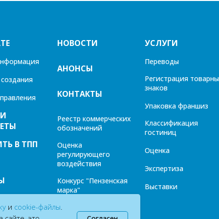
ТЕ
НОВОСТИ
УСЛУГИ
информация
Переводы
АНОНСЫ
Регистрация товарны
 создания
знаков
КОНТАКТЫ
управления
Упаковка франшиз
 И
Реестр коммерческих
Классификация
ЕТЫ
обозначений
гостиниц
ТЬ В ТПП
Оценка
Оценка
регулирующего
воздействия
Экспертиза
Ы
Конкурс "Пензенская
Выставки
марка"
ку
и
cookie-файлы
.
Газета "Диалог"
 сайте, это
Согласен