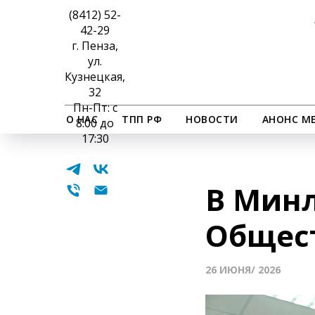
(8412) 52-
42-29
г. Пенза,
ул.
Кузнецкая,
32
Пн-Пт: с
О НАС
ТПП РФ
НОВОСТИ
АНОНС М
8:00 до
17:30
В Минл
Общест
26 ИЮНЯ/ 2026