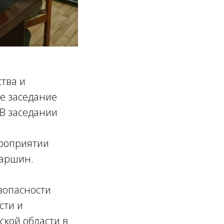
ства и
е заседание
 В заседании
ероприятии
Паршин.
зопасности
сти и
ской области в