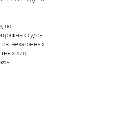
, по
битражных судов
тов, незаконных
стных лиц.
ужбы