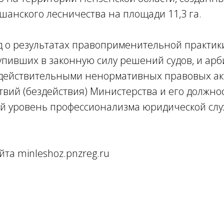
анского лесничества на площади 11,3 га.
 о результатах правоприменительной практики
упивших в законную силу решений судов, и ар
действительными ненормативных правовых ак
вий (бездействия) Министерства и его должно
й уровень профессионализма юридической сл
айта minleshoz.pnzreg.ru