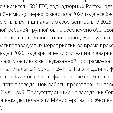
 числится - 583 ГТС, поднадзорных Ростехнадзо
яйными. До первого квартала 2027 года все бе
лены в муниципальную собственность. В 2025 
ой рабочей группой было обеспечено обследов
сения в паводкоопасный период. В результат
отивопаводковых мероприятий во время прох
одья 2026 года критических ситуаций и аварий
одаря участию в вышеуказанной программе за 
ен капитальный ремонт 24 ГТС. На эти цели из 
жетов были выделены финансовые средства в р
зультате проведенной работы предотвращен ве
32 млн. руб. Присутствующими на заседании Со
оценка деятельности Министерства по обеспе
С.