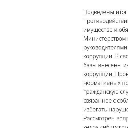
Подведены итог
противодействию
имуществе и обя
Министерством 
руководителями
коррупции. В с
базы внесены и
коррупции. Про
нормативных пр
гражданскую сл
связанное с со
избегать наруш
Рассмотрен воп
кедра сибирског