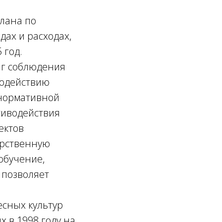
лана по
ах и расходах,
 год.
нг соблюдения
водействию
 нормативной
тиводействия
ектов
арственную
обучение,
 позволяет
есных культур
х в 1998 году на