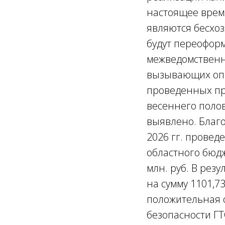
настоящее время
являются бесхоз
будут переоформ
межведомственн
вызывающих опа
проведенных пр
весеннего полов
выявлено. Благ
2026 гг. провед
областного бюд
млн. руб. В ре
на сумму 1101,7
положительная 
безопасности ГТ